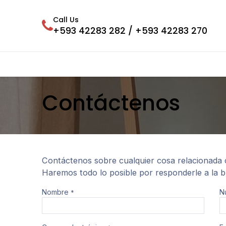
Ir al contenido
Call Us
+593 42283 282 / +593 42283 270
INICIO
QUIÉNES SOMOS
PROVEEDORES
Contáctenos
Contáctenos sobre cualquier cosa relacionada 
Haremos todo lo posible por responderle a la b
Nombre
N
*